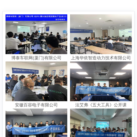
博泰车联网(厦门)有限公司
上海华依智造动力技术有限公司
《DFX-面向制造和装配的产品设
《QFD质量功能展开》项目咨询
计》
安徽百容电子有限公司
法艾弗《五大工具》公开课
《VDA6.3:2023过程审核》培训