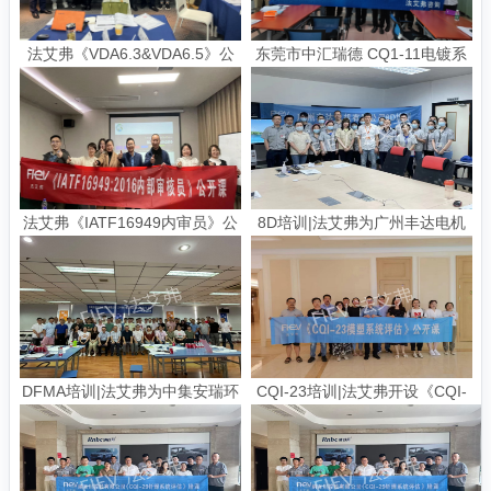
法艾弗《VDA6.3&VDA6.5》公
东莞市中汇瑞德 CQ1-11电镀系
开课
统评估内训
法艾弗《IATF16949内审员》公
8D培训|法艾弗为广州丰达电机
开课
提供8D培训
DFMA培训|法艾弗为中集安瑞环
CQI-23培训|法艾弗开设《CQI-
科技提供DFMA培训|面向制造与
23模塑系统评估》公开课
装配的设计