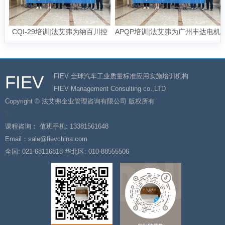
CQI-29培训|法艾弗为纳百川控
APQP培训|法艾弗为广州丰达电机
股有限公司提供CQI-29培
有限公司提供APQP培训
训|CQI-29钎焊系统评估
FIEV
FIEV 全球汽车工业质量标准应用实施培训机构
FIEV Management Consulting co.,LTD
Copyright © 法艾弗企业管理咨询有限公司 版权所有
0
课程咨询：
值班手机: 13381561648
Email：sale@fievchina.com
全国: 021-68116818
华北区: 010-88555506