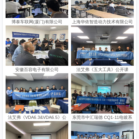
博泰车联网(厦门)有限公司
上海华依智造动力技术有限公司
《DFX-面向制造和装配的产品设
《QFD质量功能展开》项目咨询
计》
安徽百容电子有限公司
法艾弗《五大工具》公开课
《VDA6.3:2023过程审核》培训
法艾弗《VDA6.3&VDA6.5》公
东莞市中汇瑞德 CQ1-11电镀系
开课
统评估内训