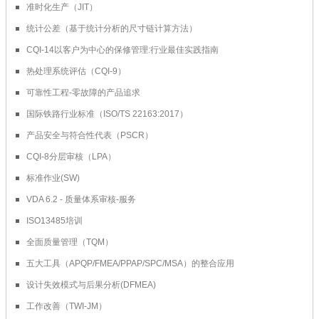
准时化生产（JIT）
统计公差（基于统计分析的尺寸链计算方法）
CQI-14以客户为中心的保修管理:行业最佳实践指南
热处理系统评估（CQI-9）
可靠性工程-零故障的产品追求
国际铁路行业标准（ISO/TS 22163:2017）
产品安全与符合性代表（PSCR）
CQI-8分层审核（LPA）
标准作业(SW)
VDA 6.2 - 质量体系审核-服务
ISO13485培训
全面质量管理（TQM）
五大工具（APQP/FMEA/PPAP/SPC/MSA）的整合应用
设计失效模式与后果分析(DFMEA)
工作改善（TWI-JM）