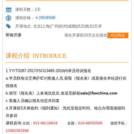
课程天数：
2天
课程价格：
￥2950RMB
开课地点: 北京|上海|广州|杭州|成都|武汉|南京|天津
即将开课
请在开课前20天左右报名
培训报名
课程介绍 INTRODUCE
1.YY/T0287-2017/ISO13485:2016内审员培训报名
a.学员联络法艾弗(FIEV)客服人员,获取《报名表》或直接在本站进行在
线报名
b.填写《报名表》上各项信息后,发送至邮箱
sale@fievchina.com
c.客服人员确认报名信息并回复
d.开课前5天将收到《报到通知》,凭此至指定时间、地点办理现场报到
并参训
课程咨询:
全国：
021-68116818
全国：
010-88555506
值班手机：
13381561648