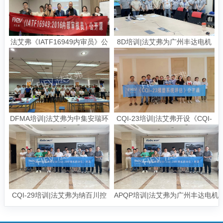
法艾弗《IATF16949内审员》公
8D培训|法艾弗为广州丰达电机
开课
提供8D培训
DFMA培训|法艾弗为中集安瑞环
CQI-23培训|法艾弗开设《CQI-
科技提供DFMA培训|面向制造与
23模塑系统评估》公开课
装配的设计
CQI-29培训|法艾弗为纳百川控
APQP培训|法艾弗为广州丰达电机
股有限公司提供CQI-29培
有限公司提供APQP培训
训|CQI-29钎焊系统评估